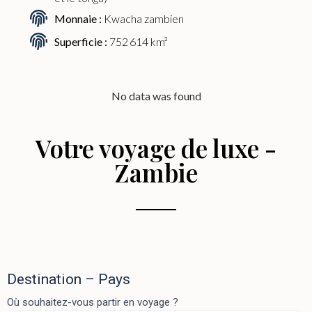
Monnaie :
Kwacha zambien
Superficie :
752 614 km²
No data was found
Votre voyage de luxe -
Zambie
Demande
Destination – Pays
de devis
Où souhaitez-vous partir en voyage ?
– page