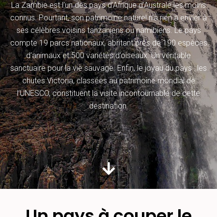
La Zambie est l’un des pays d’Afrique d’Australe les moins
connus. Pourtant, son patrimoine naturel n’a rien à envier à
ses célèbres voisins tanzaniens ou namibiens. Le pays
compte 19 parcs nationaux, abritant près de 190 espèces
d’animaux et 500 variétés d’oiseaux. Un véritable
sanctuaire pour la vie sauvage. Enfin, le joyau du pays : les
chutes Victoria, classées au patrimoine mondial de
l’UNESCO, constituent la visite incontournable de cette
destination.
Un pays à couper le