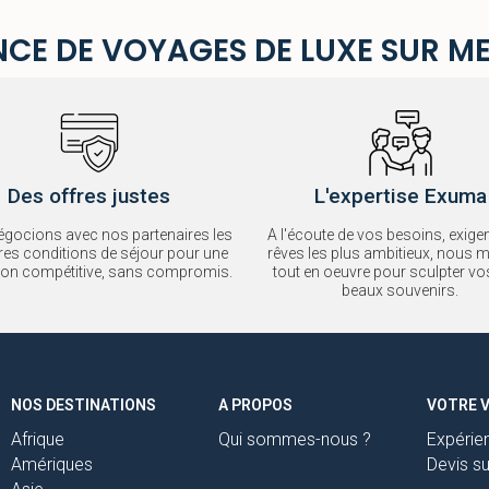
CE DE VOYAGES DE LUXE SUR M
Des offres justes
L'expertise Exuma
gocions avec nos partenaires les
A l'écoute de vos besoins, exige
res conditions de séjour pour une
rêves les plus ambitieux, nous 
ation compétitive, sans compromis.
tout en oeuvre pour sculpter vo
beaux souvenirs.
NOS DESTINATIONS
A PROPOS
VOTRE 
Afrique
Qui sommes-nous ?
Expérie
Amériques
Devis s