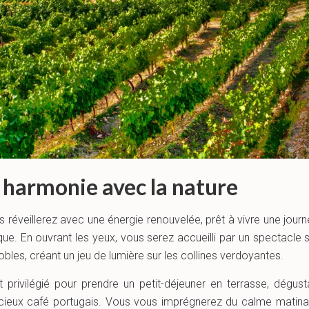
n harmonie avec la nature
us réveillerez avec une énergie renouvelée, prêt à vivre une jou
ique. En ouvrant les yeux, vous serez accueilli par un spectacle s
obles, créant un jeu de lumière sur les collines verdoyantes.
privilégié pour prendre un petit-déjeuner en terrasse, dégust
ieux café portugais. Vous vous imprégnerez du calme matinal