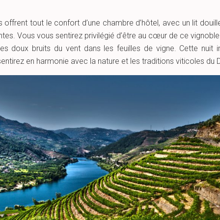
ffrent tout le confort d’une chambre d’hôtel, avec un lit douill
ntes. Vous vous sentirez privilégié d’être au cœur de ce vignoble 
es doux bruits du vent dans les feuilles de vigne. Cette nuit
tirez en harmonie avec la nature et les traditions viticoles du 