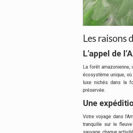
Les rai
son
s 
L’appel de l
La forêt amazonienne, u
écosystème unique, où 
luxe nichés dans la fo
préservée.
Une expéditi
Votre voyage dans l’Am
tranquille sur le fleu
sauvage, chaque activit