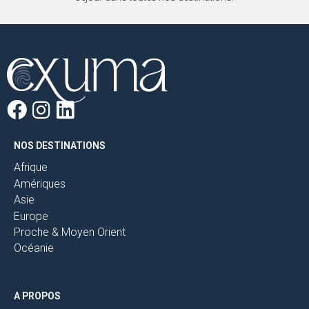
pas
manquer.
DÉCOUVRIR
NOS DESTINATIONS
Afrique
Amériques
Asie
Europe
Proche & Moyen Orient
Océanie
A PROPOS