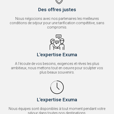
charme
occupé
des
le
Caraïbes,
pays
Des offres justes
paradis
depuis
des
13
Nous négocions avec nos partenaires les meilleures
plongeurs
000
conditions de séjour pour une tarification compétitive, sans
mais
ans,
compromis.
également
comme
des
le
randonneurs
peuple
avec
Chavin,
25
les
volcans
Huaris
encore
ou
L'expertise Exuma
en
encore
activité.
le
royaume
A l'écoute de vos besoins, exigences et rêves les plus
de
ambitieux, nous mettons tout en oeuvre pour sculpter vos
Chimù.
DÉCOUVRIR
plus beaux souvenirs.
Ces
derniers
ont
eux
aussi
laissé
des
L'expertise Exuma
vestiges
exceptionnels
à
Nous équipes sont disponibles à tout moment pendant votre
ne
séjour dans toutes nos destinations.